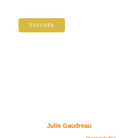
futures.
ENVOYER
Julie Gaudreau