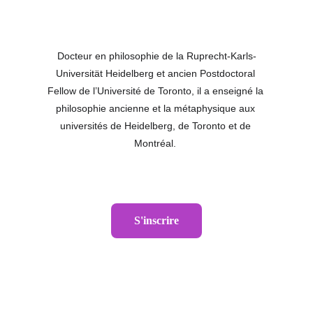
intellectuelle, la discrimination et la transparence.
Docteur en philosophie de la Ruprecht-Karls-
Universität Heidelberg et ancien Postdoctoral 
Fellow de l’Université de Toronto, il a enseigné la 
philosophie ancienne et la métaphysique aux 
universités de Heidelberg, de Toronto et de 
Montréal. 
S'inscrire
Les Conférences de Piedmont
5639 rue Plantagenet