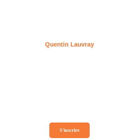
Quentin Lauvray
Quentin Lauvray est un compositeur franco-
américain résidant à Montréal. 
Il anime régulièrement des activités de médiation, 
des débats et des conférences autour de la 
musique et des arts contemporains, et a co-fondé 
un ensemble de musique contemporaine, 
Ensemble Éclat, dont il est le directeur général. 
S'inscrire